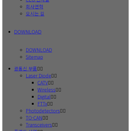
회사연혁
오시는 길
DOWNLOAD
DOWNLOAD
Sitemap
광통신 부품
Laser Diode
CATV
Wireless
Digital
FTTx
Photodetectors
TO-CAN
Transceivers